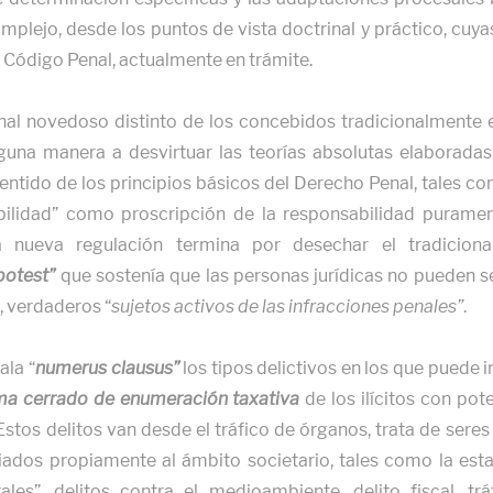
mplejo, desde los puntos de vista doctrinal y práctico, cuy
 Código Penal, actualmente en trámite.
enal novedoso distinto de los concebidos tradicionalmente e
guna manera a desvirtuar las teorías absolutas elaboradas
ntido de los principios básicos del Derecho Penal, tales co
abilidad” como proscripción de la responsabilidad puramen
ta nueva regulación termina por desechar el tradicion
 potest”
que sostenía que las personas jurídicas no pueden ser
, verdaderos “
sujetos activos de las infracciones penales”
.
ala “
numerus clausus”
los tipos delictivos en los que puede i
ma cerrado de enumeración taxativa
de los ilícitos con pot
Estos delitos van desde el tráfico de órganos, trata de sere
iados propiamente al ámbito societario, tales como la esta
les”, delitos contra el medioambiente, delito fiscal, trá