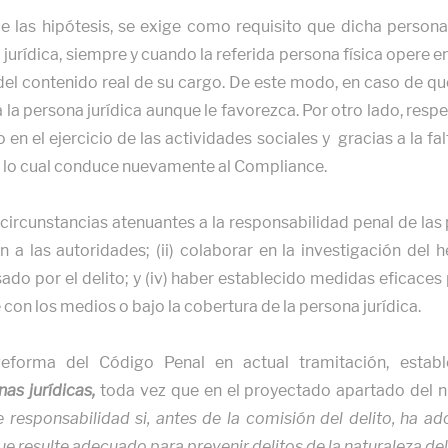
e las hipótesis, se exige como requisito que dicha persona 
jurídica, siempre y cuando la referida persona física opere en e
del contenido real de su cargo. De este modo, en caso de que
a la persona jurídica aunque le favorezca. Por otro lado, respe
 en el ejercicio de las actividades sociales y gracias a la fa
s, lo cual conduce nuevamente al Compliance.
e circunstancias atenuantes a la responsabilidad penal de las
ón a las autoridades; (ii) colaborar en la investigación del 
do por el delito; y (iv) haber establecido medidas eficaces p
con los medios o bajo la cobertura de la persona jurídica.
Reforma del Código Penal en actual tramitación, esta
as jurídicas,
toda vez que en el proyectado apartado del n
 responsabilidad si, antes de la comisión del delito, ha 
e resulte adecuado para prevenir delitos de la naturaleza d