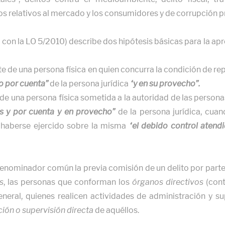
os relativos al mercado y los consumidores y de corrupción pr
do con la LO 5/2010) describe dos hipótesis básicas para la ap
te de una persona física en quien concurra la condición de re
o por cuenta”
de la persona jurídica
“y en su provecho”.
e de una persona física sometida a la autoridad de las pers
les y por cuenta y en provecho”
de la persona jurídica, cuan
 haberse ejercido sobre la misma
“el debido control atendi
nominador común la previa comisión de un delito por part
s
, las personas que conforman los
órganos directivos
(cont
eneral, quienes realicen actividades de administración y s
ción o supervisión directa
de aquéllos.