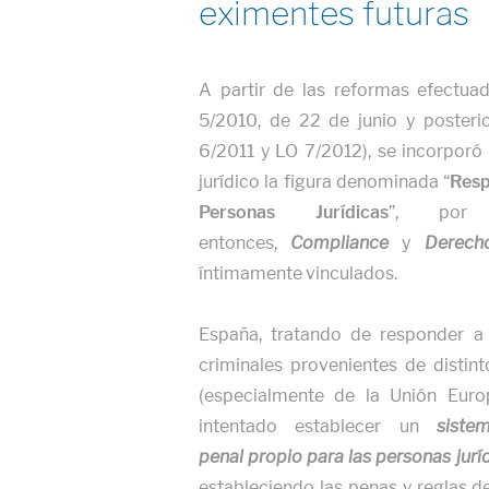
eximentes futuras
A partir de las reformas efectua
5/2010, de 22 de junio y posteri
6/2011 y LO 7/2012), se incorporó
jurídico la figura denominada “
Resp
Personas Jurídicas
”, por
entonces,
Compliance
y
Derech
íntimamente vinculados.
España, tratando de responder a l
criminales provenientes de distint
(especialmente de la Unión Eur
intentado establecer un
siste
penal
propio para las personas jurí
estableciendo las penas y reglas d