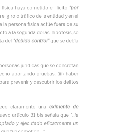
física haya cometido el ilícito
“por
l giro o tráfico de la entidad y en el
 la persona física actúe fuera de su
cto a la segunda de las hipótesis, se
lta del
“debido control”
que se debía
 personas jurídicas que se concretan
hecho aportando pruebas; (iii) haber
ara prevenir y descubrir los delitos
blece claramente una
eximente de
uevo artículo 31 bis señala que
“...la
adoptado y ejecutado eficazmente un
el que fue cometido…”