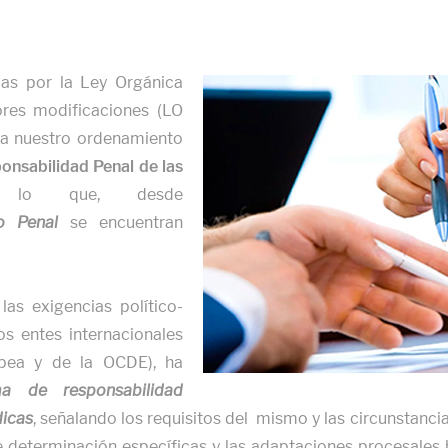
das por la Ley Orgánica
ores modificaciones (LO
 a nuestro ordenamiento
onsabilidad Penal de las
 lo que, desde
o Penal
se encuentran
as exigencias político-
os entes internacionales
opea y de la OCDE), ha
ma de responsabilidad
dicas
, señalando los requisitos del mismo y las circunstanci
e determinación específicas y las adaptaciones procesales b