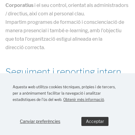
Corporatius
i el seu control, orientat als administradors
/ directius, així com al personal clau.
Impartim programes de formació i conscienciació de
manera presencial i també e-learning, amb l'objectiu
que tota l'organització estigui alineada en la
direcció correcta.
Seguiment i reporting intern
Aquesta web utilitza cookies tècniques, pròpies i de tercers,
El
GRC
i el seu
Control Intern
requereixen d'uns plans
per a anònimament facilitar la navegació i analitzar
se seguiment pel seu perfeccionament, que facilitin
estadístiques de l'ús del web.
Obtenir més informació
.
informació rellevant dins del termini i en la forma
escaient a l'Alta Gerència.
Canviar preferències
És necessari disposar d'accions de seguiment i
r
eporting
intern que facilitin un adequat
feedback
de la