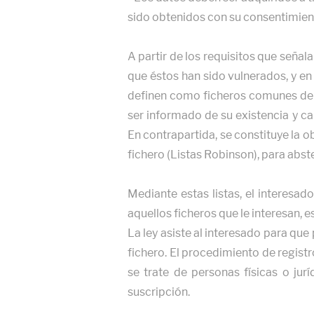
sido obtenidos con su consentimien
A partir de los requisitos que señal
que éstos han sido vulnerados, y e
definen como ficheros comunes de e
ser informado de su existencia y car
En contrapartida, se constituye la o
fichero (Listas Robinson), para abst
Mediante estas listas, el interesa
aquellos ficheros que le interesan, e
La ley asiste al interesado para que
fichero. El procedimiento de regist
se trate de personas físicas o jur
suscripción.