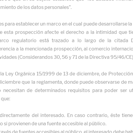
tamiento de los datos personales”.
s para establecer un marco en el cual puede desarrollarse l
e esta prospección afecte el derecho a la intimidad que ti
arco regulatorio está trazado a lo largo de la citada 
rencia a la mencionada prospección, al comercio internacio
ividades (Considerandos 30, 56 y 71 de la Directiva 95/46/CE)
la Ley Orgánica 15/1999 de 13 de diciembre, de Protección 
iciembre que la reglamenta, donde puede observarse de man
o necesitan de determinados requisitos para poder ser ut
 que:
irectamente del interesado. En caso contrario, éste tien
o si provienen de una fuente accesible al público.
ravés de fuentes accesibles al público, el interesado debe ha