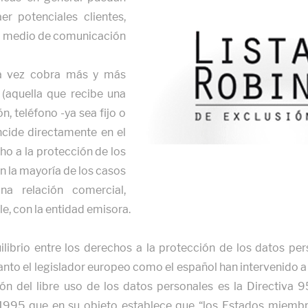
aer potenciales clientes,
nto medio de comunicación
da vez cobra más y más
 (aquella que recibe una
n, teléfono -ya sea fijo o
incide directamente en el
cho a la protección de los
en la mayoría de los casos
na relación comercial,
le, con la entidad emisora.
ilibrio entre los derechos a la protección de los datos per
anto el legislador europeo como el español han intervenido a 
ión del libre uso de los datos personales es la Directiva
1995 que en su objeto establece que “los Estados miembro