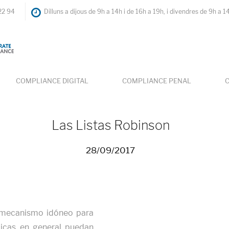
22 94
Dilluns a dijous de 9h a 14h i de 16h a 19h, i divendres de 9h a 1
COMPLIANCE DIGITAL
COMPLIANCE PENAL
C
Las Listas Robinson
28/09/2017
n mecanismo idóneo para
licas en general puedan