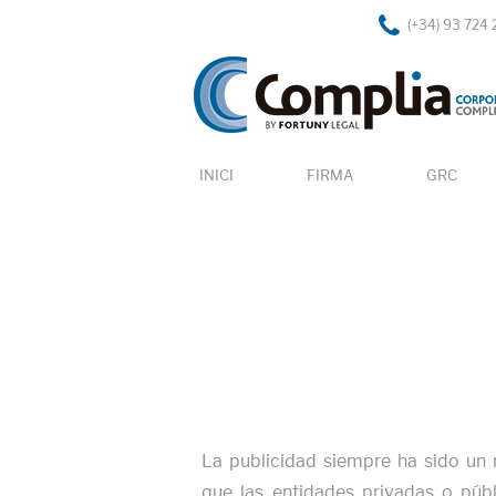
(+34) 93 724 
INICI
FIRMA
GRC
La publicidad siempre ha sido u
que las entidades privadas o púb