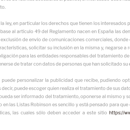
to.
a la ley, en particular los derechos que tienen los interesado
n base al artículo 49 del Reglamento nacen en España las de
xclusión de envío de comunicaciones comerciales, donde el
acterísticas, solicitar su inclusión en la misma y, negarse 
bligación para las entidades responsables del tratamiento de 
enerse de tratar con datos de personas que han solicitado su 
do puede personalizar la publicidad que recibe, pudiendo op
s decir, puede escoger quien realiza el tratamiento de sus dat
 pueda ser informado del tratamiento, oponerse al mismo y so
ro en las Listas Robinson es sencillo y está pensado para qu
ídicas, las cuales sólo deben acceder a este sitio
https://w