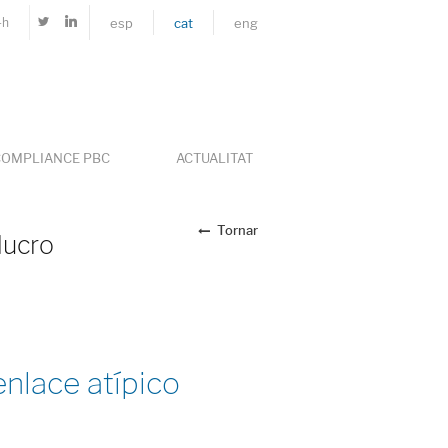
4h
esp
cat
eng
OMPLIANCE PBC
ACTUALITAT
Tornar
lucro
enlace atípico