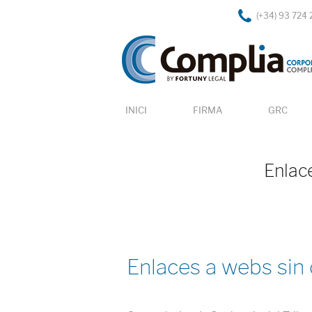
(+34) 93 724 
INICI
FIRMA
GRC
Enlac
Enlaces a webs sin 