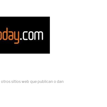
 otros sitios web que publican o dan