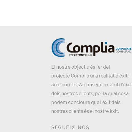
El nostre objectiu és fer del
projecte Complia una realitat d'èxit, i
això només s'aconsegueix amb l'èxit
dels nostres clients, per la qual cosa
podem concloure que l'èxit dels
nostres clients és el nostre èxit.
SEGUEIX-NOS