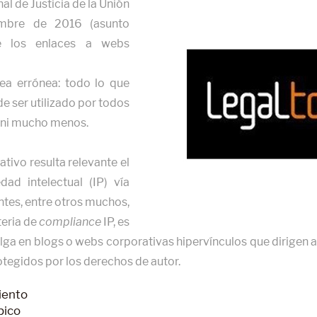
al de Justicia de la Unión
mbre de 2016 (asunto
e los enlaces a webs
.
ea errónea: todo lo que
de ser utilizado por todos
í, ni mucho menos.
tivo resulta relevante el
dad intelectual (IP) vía
ntes, entre otros muchos,
teria de
compliance
IP, es
elga en blogs o webs corporativas hipervínculos que dirigen a
tegidos por los derechos de autor.
iento
pico