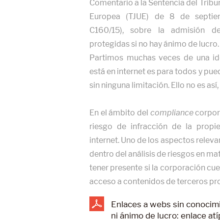
Comentario a la Sentencia del Tribun
Europea (TJUE) de 8 de septie
C160/15), sobre la admisión d
protegidas si no hay ánimo de lucro
Partimos muchas veces de una id
está en internet es para todos y pue
sin ninguna limitación. Ello no es as
En el ámbito del
compliance
corpora
riesgo de infracción de la propie
internet. Uno de los aspectos releva
dentro del análisis de riesgos en ma
tener presente si la corporación cu
acceso a contenidos de terceros pro
Enlaces a webs sin conocim
ni ánimo de lucro: enlace atí