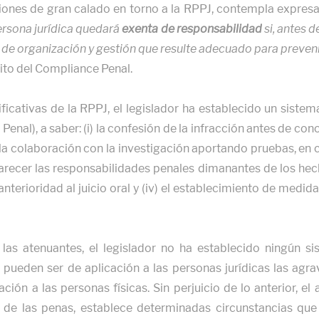
iones de gran calado en torno a la RPPJ, contempla expre
ersona jurídica quedará
exenta de responsabilidad
si, antes d
e organización y gestión que resulte adecuado para prevenir 
mbito del Compliance Penal.
ficativas de la RPPJ, el legislador ha establecido un siste
Penal), a saber: (i) la confesión de la infracción antes de co
ii) la colaboración con la investigación aportando pruebas, 
arecer las responsabilidades penales dimanantes de los hecho
nterioridad al juicio oral y (iv) el establecimiento de medid
 las atenuantes, el legislador no ha establecido ningún si
pueden ser de aplicación a las personas jurídicas las agra
ción a las personas físicas. Sin perjuicio de lo anterior, el
ón de las penas, establece determinadas circunstancias que