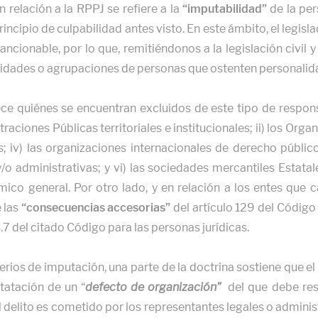
n relación a la RPPJ se refiere a la
“imputabilidad”
de la per
incipio de culpabilidad antes visto. En este ámbito, el legisl
ncionable, por lo que, remitiéndonos a la legislación civil
tidades o agrupaciones de personas que ostenten personalida
lece quiénes se encuentran excluidos de este tipo de respon
straciones Públicas territoriales e institucionales; ii) los Org
; iv) las organizaciones internacionales de derecho público
o administrativas; y vi) las sociedades mercantiles Estatal
ico general. Por otro lado, y en relación a los entes que c
e las
“consecuencias accesorias”
del artículo 129 del Código
.7 del citado Código para las personas jurídicas.
riterios de imputación, una parte de la doctrina sostiene que e
statación de un “
defecto de organización”
del que debe res
el delito es cometido por los representantes legales o adminis