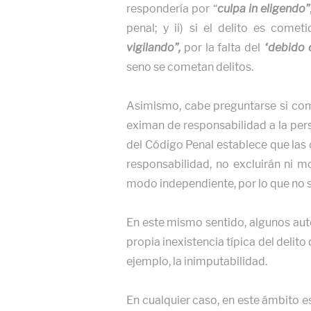
respondería por “
culpa in eligendo”
penal; y ii) si el delito es com
vigilando”,
por la falta del
“debido 
seno se cometan delitos.
Asimismo, cabe preguntarse si com
eximan de responsabilidad a la pers
del Código Penal establece que las 
responsabilidad, no excluirán ni m
modo independiente, por lo que no 
En este mismo sentido, algunos auto
propia inexistencia típica del delit
ejemplo, la inimputabilidad.
En cualquier caso, en este ámbito e