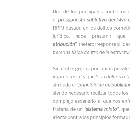
Uno de los principales conflictos
el
presupuesto subjetivo decisivo d
RPPJ basada en los delitos cometi
jurídica, hace presumir qu
atribución”
(heterorresponsabilidad
persona física dentro de la estructu
Sin embargo, los principios penale
imprudencia”
y que
“son delitos o f
sin duda el
“
principio de culpabilida
siendo necesario realizar todos los
complejo escenario al que nos enfr
trataría de un
“sistema mixto”
, que
atenta contra los principios formad