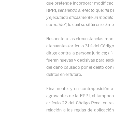
que pretende incorporar modificac
RPPJ
,
señalando al efecto
que:
“la p
y ejecutado eficazmente un modelo d
cometido”
, lo cual se sitúa en el á
Respecto a las circunstancias modi
atenuantes (artículo 31.4 del Código 
dirige contra la persona jurídica; (
fueran nuevas y decisivas para escl
del daño causado por el delito con a
delitos en el futuro.
Finalmente, y en contraposición a
agravantes de la RPPJ, ni tampoco 
artículo 22 del Código Penal en rela
relación a las reglas de aplicaci