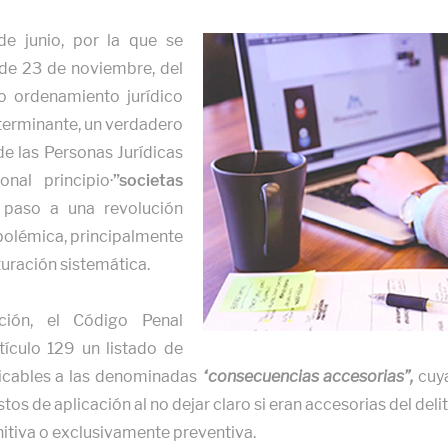
e junio, por la que se
 de 23 de noviembre, del
o ordenamiento jurídico
eterminante, un verdadero
e las Personas Jurídicas
onal principio·
”societas
 paso a una revolución
 polémica, principalmente
uración sistemática.
ción, el Código Penal
ículo 129 un listado de
licables a las denominadas
“consecuencias accesorias”,
cuya
s de aplicación al no dejar claro si eran accesorias del deli
punitiva o exclusivamente preventiva.