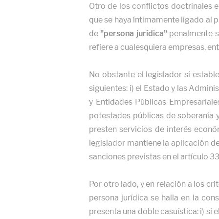
Otro de los conflictos doctrinales e
que se haya íntimamente ligado al pr
de
"persona jurídica"
penalmente sa
refiere a cualesquiera empresas, en
No obstante el legislador sí estab
siguientes: i) el Estado y las Admini
y Entidades Públicas Empresariales
potestades públicas de soberanía y/
presten servicios de interés económ
legislador mantiene la aplicación d
sanciones previstas en el artículo 33
Por otro lado, y en relación a los c
persona jurídica se halla en la con
presenta una doble casuística: i) si 