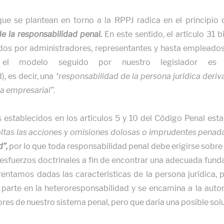
 que se plantean en torno a la RPPJ radica en el principio
e la responsabilidad penal.
En este sentido, el artículo 31 b
dos por administradores, representantes y hasta empleados
e el modelo seguido por nuestro legislador 
), es decir, una
“responsabilidad de la persona jurídica deriv
ra empresarial”
.
s establecidos en los artículos 5 y 10 del Código Penal es
altas las acciones y omisiones dolosas o imprudentes penadas
d”,
por lo que toda responsabilidad penal debe erigirse sobre 
 esfuerzos doctrinales a fin de encontrar una adecuada fundam
entamos dadas las características de la persona jurídica, p
 parte en la heteroresponsabilidad y se encamina a la auto
ores de nuestro sistema penal, pero que daría una posible sol