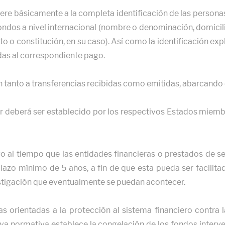
ere básicamente a la completa identificación de las personas 
fondos a nivel internacional (nombre o denominación, domici
to o constitución, en su caso). Así como la identificación expl
as al correspondiente pago.
n tanto a transferencias recibidas como emitidas, abarcando
r deberá ser establecido por los respectivos Estados miemb
ivo al tiempo que las entidades financieras o prestados de 
azo mínimo de 5 años, a fin de que esta pueda ser facilitad
estigación que eventualmente se puedan acontecer.
 orientadas a la protección al sistema financiero contra 
ueva normativa establece la congelación de los fondos interve