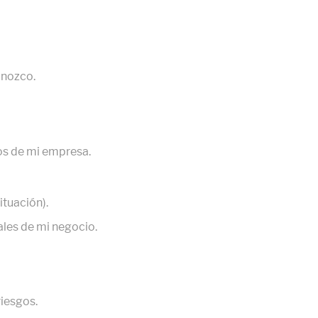
onozco.
os de mi empresa.
ituación).
ales de mi negocio.
iesgos.