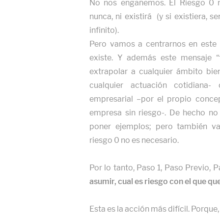
No nos engañemos. El Riesgo 0 no
nunca, ni existirá (y si existiera, s
infinito).
Pero vamos a centrarnos en este 
existe. Y además este mensaje “
extrapolar a cualquier ámbito bie
cualquier actuación cotidiana
empresarial –por el propio conc
empresa sin riesgo-. De hecho no
poner ejemplos; pero también v
riesgo 0 no es necesario.
Por lo tanto, Paso 1, Paso Previo, 
asumir, cual es riesgo con el que qu
Esta es la acción más difícil. Porqu