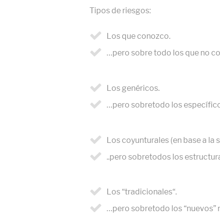
Tipos de riesgos:
Los que conozco.
…pero sobre todo los que no c
Los genéricos.
…pero sobretodo los específic
Los coyunturales (en base a la s
..pero sobretodos los estructur
Los “tradicionales“.
…pero sobretodo los “nuevos” r