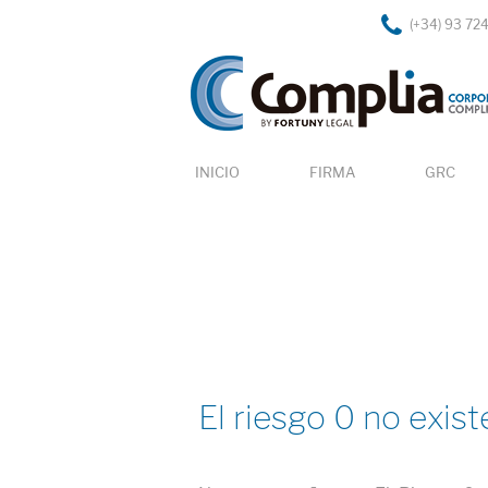
(+34) 93 72
INICIO
FIRMA
GRC
El riesgo 0 no exist