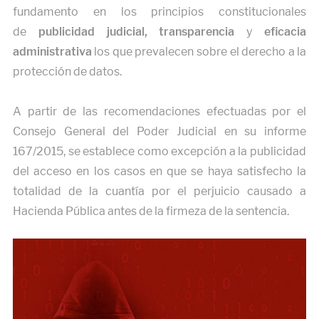
fundamento en los principios constitucionales
de
publicidad judicial, transparencia
y
eficacia
administrativa
los que prevalecen sobre el derecho a la
protección de datos.
A partir de las recomendaciones efectuadas por el
Consejo General del Poder Judicial en su informe
167/2015, se establece como excepción a la publicidad
del acceso en los casos en que se haya satisfecho la
totalidad de la cuantía por el perjuicio causado a
Hacienda Pública antes de la firmeza de la sentencia.