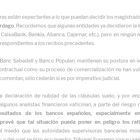
ras están expectantes a lo que puedan decidir los magistrad
órdago
. Recordemos que algunas entidades ya decidieron la in
CaixaBank, Bankia, Abanca, Cajamar, etc.), pero en ningún
rrespondientes a los recibos precedentes.
Banc Sabadell y Banco Popular) mantienen su postura en seg
ntractual como su proceso de comercialización no han vuln
 comentan, sólo cederán si es por imperativo judicial.
la declaración de nulidad de las cláusulas suelo, y por e
lgunos analistas financieros vaticinan, a parte del riesgo 
sultados de los bancos españoles, especialmente e
revé que tal situación pueda poner en peligro los rati
 miedo que las autoridades supervisoras bancarias most
s, y del cual se hizo eco nuestro Tribunal Supremo con su 