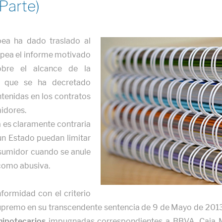
 Parte)
pea ha dado traslado al
ropea el informe motivado
bre el alcance de la
os que se ha decretado
tenidas en los contratos
idores.
 es claramente contraria
 un Estado puedan limitar
nsumidor cuando se anule
 como abusiva.
nformidad con el criterio
Supremo en su transcendente sentencia de 9 de Mayo de 201
hipotecarios
impugnadas correspondientes a BBVA, Caja Ma