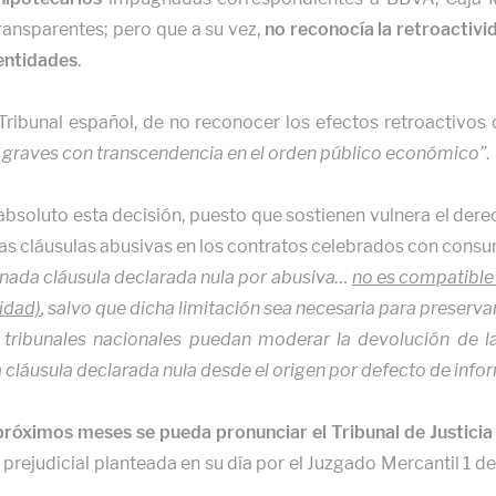
ransparentes; pero que a su vez,
no reconocía la retroactivi
 entidades
.
ribunal español, de no reconocer los efectos retroactivos d
 graves con transcendencia en el orden público económico”
.
bsoluto esta decisión, puesto que sostienen vulnera el dere
 las cláusulas abusivas en los contratos celebrados con cons
minada cláusula declarada nula por abusiva…
no es compatible 
vidad)
, salvo que dicha limitación sea necesaria para preservar
 tribunales nacionales puedan moderar la devolución de 
cláusula declarada nula desde el origen por defecto de infor
próximos meses se pueda pronunciar el Tribunal de Justicia
n prejudicial planteada en su día por el Juzgado Mercantil 1 d