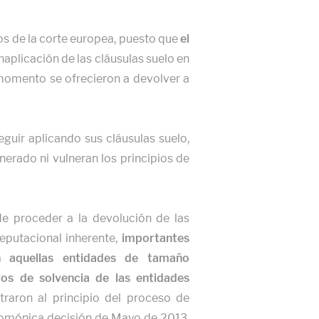
os de la corte europea, puesto que
el
aplicación de las cláusulas suelo en
 momento se ofrecieron a devolver a
uir aplicando sus cláusulas suelo,
erado ni vulneran los principios de
nde proceder a la devolución de las
reputacional inherente,
importantes
n aquellas entidades de tamaño
os de solvencia de las entidades
raron al principio del proceso de
salomónica decisión de Mayo de 2013,