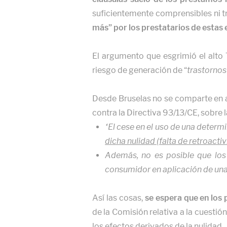
suficientemente comprensibles ni t
más” por los prestatarios de estas
El argumento que esgrimió el alto T
riesgo de generación de “
trastornos
Desde Bruselas no se comparte en a
contra la Directiva 93/13/CE, sobre
“El cese en el uso de una deter
dicha nulidad (falta de retroacti
Además,
no es posible que los
consumidor en aplicación de una 
Así las cosas,
se espera que en los 
de la Comisión relativa a la cuestió
los efectos derivados de la nulidad.